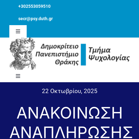
Skip
+302553059510
περιεχόμενο
to
secr@psy.duth.gr
content
Toggle
Navigation
Εκδηλώσεις
Ανακοινώσεις
Toggle
Navigation
22 Οκτωβρίου, 2025
Τμήμα
ΑΝΑΚΟΙΝΩΣΗ
Ανθρώπινο Δυναμικό
ΑΝΑΠΛΗΡΩΣΗΣ
Φοιτητικά