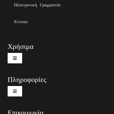
Ηλεκτρονική Γραμματεία
Έντυπα
Χρήσιμα
Toggle
Navigation
Καλωσόρισμα
Πληροφορίες
Πρόγραμμα Μαθημάτων
Toggle
Navigation
Καλωσόρισμα
Οδηγός Φοιτητών
Επικοινωνία