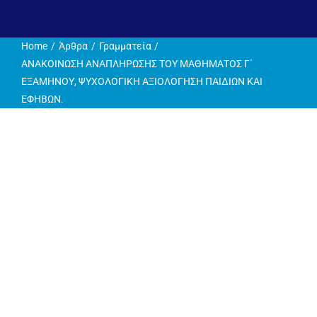
Home
Άρθρα
Γραμματεία
ΑΝΑΚΟΙΝΩΣΗ ΑΝΑΠΛΗΡΩΣΗΣ ΤΟΥ ΜΑΘΗΜΑΤΟΣ Γ΄
ΕΞΑΜΗΝΟΥ, ΨΥΧΟΛΟΓΙΚΗ ΑΞΙΟΛΟΓΗΣΗ ΠΑΙΔΙΩΝ ΚΑΙ
ΕΦΗΒΩΝ.